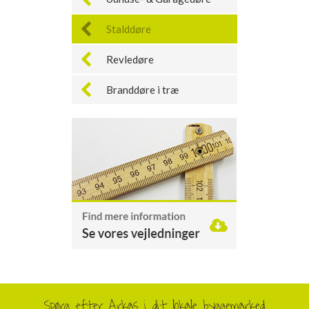
Stalddøre
Revledøre
Branddøre i træ
Spørg efter Arkas i dit lokale byggemarked