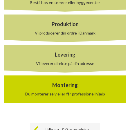
Bestil hos en tømrer eller byggecenter
Produktion
Vi producerer din ordre i Danmark
Levering
Vi leverer direkte på din adresse
Montering
Du monterer selv eller får professionel hjælp
Udhuse- & Garagedøre