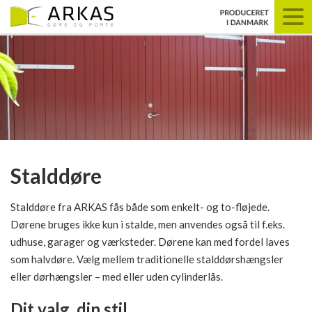
Stalddøre
Stalddøre fra ARKAS fås både som enkelt- og to-fløjede.
Dørene bruges ikke kun i stalde, men anvendes også til f.eks.
udhuse, garager og værksteder. Dørene kan med fordel laves
som halvdøre. Vælg mellem traditionelle stalddørshængsler
eller dørhængsler – med eller uden cylinderlås.
Dit valg, din stil..