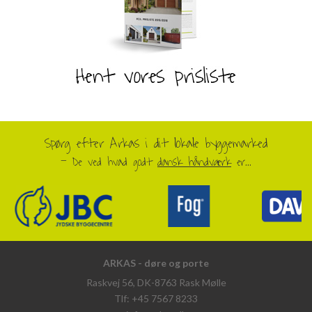
Spørg efter Arkas i dit lokale byggemarked
- De ved hvad godt
dansk håndværk
er...
ARKAS - døre og porte
Raskvej 56, DK-8763 Rask Mølle
Tlf: +45 7567 8233